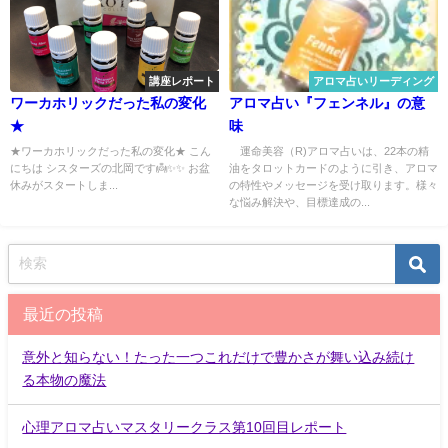
講座レポート
アロマ占いリーディング
ワーカホリックだった私の変化
アロマ占い『フェンネル』の意
★
味
★ワーカホリックだった私の変化★ こん
運命美容（R)アロマ占いは、22本の精
にちは シスターズの北岡です👼✨✨ お盆
油をタロットカードのように引き、アロマ
休みがスタートしま...
の特性やメッセージを受け取ります。様々
な悩み解決や、目標達成の...
最近の投稿
意外と知らない！たった一つこれだけで豊かさが舞い込み続け
る本物の魔法
心理アロマ占いマスタリークラス第10回目レポート