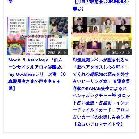
🦚
【月ヨガ瞑想会🌙🌘🌗🌓🌒🌕
🌑🌙】
講座レポート
講座レポート
Moon ＆ Astrology 『🎀ム
💞無意識レベルが癒される✨
ーンサイクルアロマ🌝🌃🌙』
「脳へアクセスし心を軽くし
my Goddessシリーズ🦚 【☪
てくれる🌈認知の歪みを外す
👸愛用者さまの声👩‍👩‍👧‍👧
占いヒーリング🔯」 ⚜️運命美
💟】
容家のKANAE先生によるス
ペシャルレクチャー🌟 タロッ
ト占い全般・占星術・インナ
ーチャイルドカード・アロマ
占いカードのお楽しみ会✨ 新
【🔮占いアロマナイト🌹】