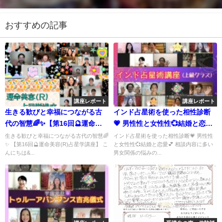
おすすめの記事
講座レポート
講座レポート
生きる歓びと幸福につながる古
インド占星術を使った相性診断
代の智慧🌈✨【第16回🔮運命美
💗 男性性と女性性💞結婚と恋愛
容(R)占星学講座】
💕 相談内容に多い男女関係の悩
生きる歓びと幸福につながる古代の智慧🌈
インド占星術を使った相性診断💗 男性性
✨ 【第16回🔮運命美容(R)占星学講座】 こ
と女性性💞結婚と恋愛💕 相談内容に多い
みの鑑定についてのレクチャー
んにちは&...
男女関係の悩みの...
💐✨ 🌝運命美容アカデミー🌙イ
ンド占星術講座 【ジョーティシ
ュ上級講座】