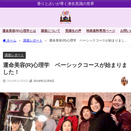
香りと占いが導く潜在意識の世界
運命美容(R)心理学とは
講座について
受講生の声
特典資料専用ページ
お問い
ホーム
講座レポート
運命美容(R)心理学 ベーシックコースが始まりまし
た！
講座レポート
運命美容(R)心理学 ベーシックコースが始まりま
した！
2019年12月8日
2019年12月9日