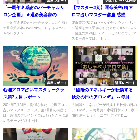
講座レポート
受講生の声・体験談
「一周年🎵感謝のバーチャルサ
【マスター2期】運命美容(R)ア
ロン企画」 ⚜️運命美容家の
ロマ占いマスター講座 感想
KANAE先生によるスペシャルレ
「一周年🎵感謝のバーチャルサロン企画」
運命美容(R)アロマ占い心理カウンセリン
⚜️運命美容家のKANAE先生によるスペシ
グ講座を全て受講された方が対象のマスタ
クチャー🌟 【アルケミーメンバ
ャルレクチャー...
ー講座の第2期がスタートしています。 マ
ー限定❕】 🌹魔性力講座🔯 『トゥ
スター講座では、 トラ...
ルーアバンダンス吉兆儀式🦚』
講座レポート
講座レポート
心理アロマ占いマスタリークラ
「陰陽のエネルギーが転換する
ス第7回目レポート
秋分の日のアロマ🍂」 ～毎月第
３水曜日🌞フリー参加歓迎～ Ｌ
2024年7月28日に開催された「心理アロマ
「陰陽のエネルギーが転換する秋分の日の
占いマスタリークラス」第7回目の講座で
アロマ🍂」 ～毎月第３水曜日🌞フリー参
ｅｔ！エブリディアロマ🌟 【お
は、感情のデザインと自己理解をさらに深
加歓迎～ Ｌｅｔ！エブリディアロ...
しゃべりアロマ会】
めるテーマが取り上げ...