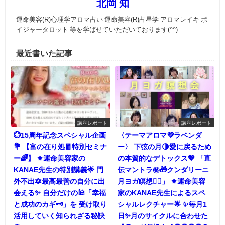
北岡 知
運命美容(R)心理学アロマ占い 運命美容(R)占星学 アロマレイキ ボ
イジャータロット 等を学ばせていただいております(^^)
最近書いた記事
講座レポート
講座レポート
💮15周年記念スペシャル企画
〈テーマアロマ💜ラベンダ
💐 【富の在り処🧧特別セミナ
ー〉 下弦の月🌗愛に戻るため
ー🌈】 ⚜️運命美容家の
の本質的なデトックス💖 「直
KANAE先生の特別講義🌟 門
伝マントラ㊙🎁クンダリーニ
外不出🔯最高最善の自分に出
月ヨガ瞑想🧘‍♀️」 ⚜️運命美容
会える✨ 自分だけの🕌「幸福
家のKANAE先生によるスペ
と成功のカギ🗝」を 受け取り
シャルレクチャー🌟 ✨毎月1
活用していく知られざる秘訣
日✨月のサイクルに合わせた