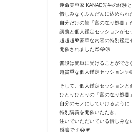
運命美容家 KANAE先生の経験
惜しみなくふんだんに込められ
自分だけの🕌「富の在り処🧧」
講義と個人鑑定セッションがセ
超超超💖豪華な内容の特別鑑定
開催されました😍😆😘
普段は簡単に受けることができ
超貴重な個人鑑定セッション✨🔯
そして、個人鑑定セッションと
ひとりひとりの「富の在り処🧧
自分のモノにしていけるように
特別講義を開催いただき、
注いでいただいている惜しみな
感涙です😭💗