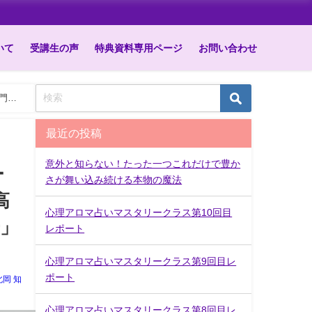
いて
受講生の声
特典資料専用ページ
お問い合わせ
最近の投稿
意外と知らない！たった一つこれだけで豊か
ー
さが舞い込み続ける本物の魔法
高
心理アロマ占いマスタリークラス第10回目
」
レポート
心理アロマ占いマスタリークラス第9回目レ
ポート
北岡 知
心理アロマ占いマスタリークラス第8回目レ