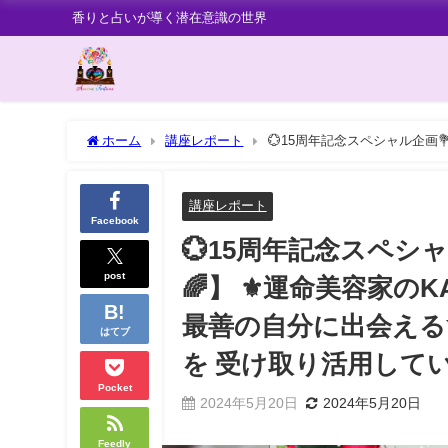
香りと占いが導く潜在意識の世界
ホーム
講座レポート
💮15周年記念スペシャル企画💐
不出🔯最高最善の自分に出会える✨ 自分だけの🕌「幸福と成
講座レポート
Facebook
💮15周年記念スペシ
post
🌈】 ⚜️運命美容家の
最善の自分に出会える✨
はてブ
を 受け取り活用して
Pocket
2024年5月20日
2024年5月20日
Feedly