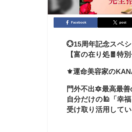
Facebook
post
💮15周年記念スペシ
【富の在り処🧧特別
⚜️運命美容家のKAN
門外不出🔯最高最
自分だけの🕌「幸福
受け取り活用してい