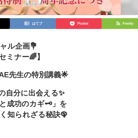
はてブ
Pocket
Feedly
ャル企画💐
セミナー🌈】
AE先生の特別講義🌟
善の自分に出会える✨
と成功のカギ🗝」を
く知られざる秘訣🦚