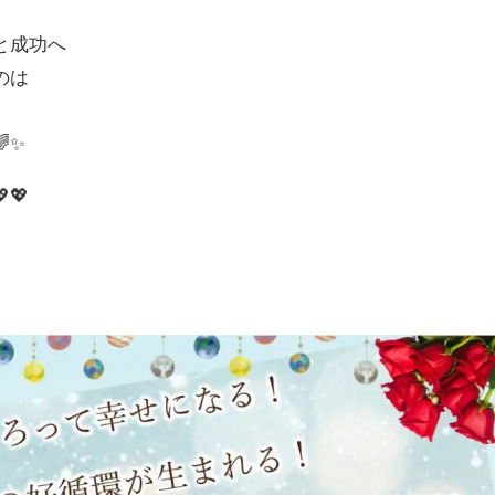
と成功へ
のは
✨
💖