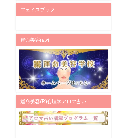
フェイスブック
運命美容navi
運命美容(R)心理学アロマ占い