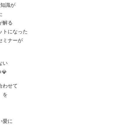
と知識が
た
が解る
ットになった
セミナーが
ない
💎
合わせて
」を
い愛に