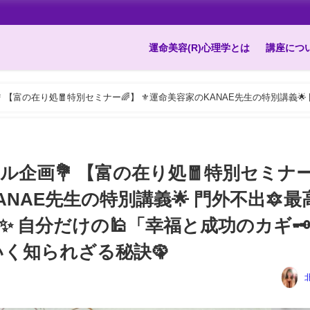
運命美容(R)心理学とは
講座につ
 【富の在り処🧧特別セミナー🌈】 ⚜️運命美容家のKANAE先生の特別講義🌟 門外
功のカギ🗝」を 受け取り活用していく知られざる秘訣🦚
ャル企画💐 【富の在り処🧧特別セミナ
KANAE先生の特別講義🌟 門外不出🔯最
 自分だけの🕌「幸福と成功のカギ
いく知られざる秘訣🦚