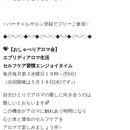
✨バーチャルサロン登録でフリーご参加✨
◆◇*─*◇◆*─*◆◇*─*◇◆*─*◆◇*─*◇◆
💝
【おしゃべりアロマ会】
エブリディアロマ生活
セルフケア習慣エンジョイタイム
毎月毎月第３水曜日１９時～(55分)
（次回開催は５月１８日(水)です♪）
自分ひとりでアロマの癒しに向き合うのは
難しいとおもいます🌈
この機会がアロマに触れあう時間になり
心と体と運命のセルフケアを
アロマで楽しみましょう🌸✨