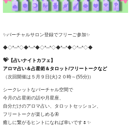
✨バーチャルサロン登録でフリーご参加✨
◆◇*─*◇◆*─*◆◇*─*◇◆*─*◆◇*─*◇◆
💝
【占いナイトカフェ】
アロマ占い＆占星術＆タロット/フリートークなど
（次回開催は５月９日(火)２０時～(55分)）
シークレットなバーチャル空間で
今月の占星術の話や月星座、
自分だけのアロマ占い、タロットセッション、
フリートークが楽しめる🦋
癒しに繋がるヒントになれば幸いです🌷✨