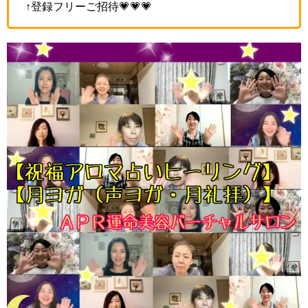
↑登録フリーご招待💗💗💗