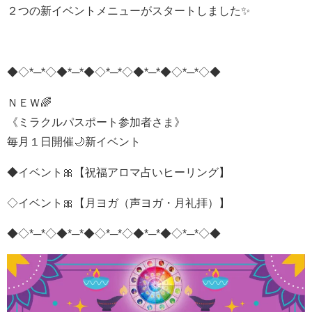
２つの新イベントメニューがスタートしました✨
◆◇*─*◇◆*─*◆◇*─*◇◆*─*◆◇*─*◇◆
ＮＥＷ🌈
《ミラクルパスポート参加者さま》
毎月１日開催🌙新イベント
◆イベント🎀【祝福アロマ占いヒーリング】
◇イベント🎀【月ヨガ（声ヨガ・月礼拝）】
◆◇*─*◇◆*─*◆◇*─*◇◆*─*◆◇*─*◇◆