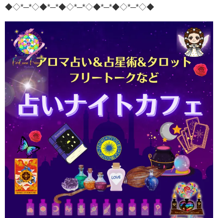
◆◇*─*◇◆*─*◆◇*─*◇◆*─*◆◇*─*◇◆