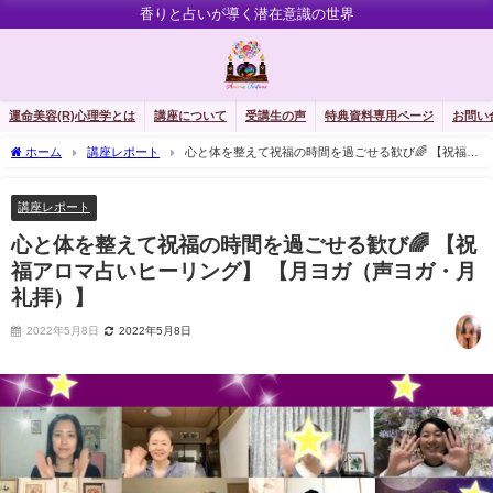
香りと占いが導く潜在意識の世界
運命美容(R)心理学とは
講座について
受講生の声
特典資料専用ページ
お問い
ホーム
講座レポート
心と体を整えて祝福の時間を過ごせる歓び🌈 【祝福ア
ロマ占いヒーリング】 【月ヨガ（声ヨガ・月礼拝）】
講座レポート
心と体を整えて祝福の時間を過ごせる歓び🌈 【祝
福アロマ占いヒーリング】 【月ヨガ（声ヨガ・月
礼拝）】
2022年5月8日
2022年5月8日