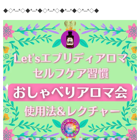
◆◇*─*◇◆*─*◆◇*─*◇◆*─*◆◇*─*◇◆