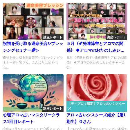
講座レポート
講座レポート
祝福を受け取る運命美容✨ブレッ
５月《💕発達障害とアロマの関
シングセミナー🌈✨
係》 🍀アロマのおたのしみレク
チャー会💞 ～エブリディアロマ
祝福を受け取る運命美容✨ブレッシングセ
５月《💕脳を癒す✨発達障害とアロマの関
ミナー🌈✨ 皆さん、こんにちは🤗 いつ
係》 🍀アロマのおたのしみレクチャー会
～【おしゃべりアロマ会】 セル
も...
💞...
フケア習慣エンジョイタイム🌈
【ディプロマ認定】アロマ占いシスター
講座レポート
ズ
心理アロマ占いマスタリークラ
アロマ占いシスターズ紹介【第1
ス1回目レポート
期生】Ｏさん
今年の4月からスタートした心理アロマ占
【アロマ占い心理カウンセリングで体感で