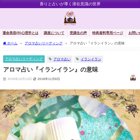
香りと占いが導く潜在意識の世界
運命美容(R)心理学とは
講座について
受講生の声
特典資料専用ページ
お問い
ホーム
アロマ占いリーディング
アロマ占い『イランイラン』の意味
アロマ占いリーディング
アロマ占い
イランイラン
アロマ占い『イランイラン』の意味
2018年10月13日
2018年11月6日