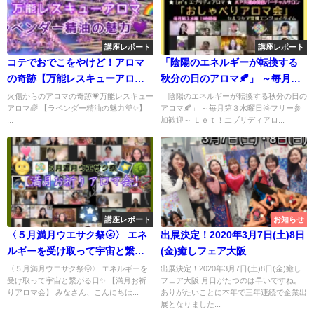
講座レポート
講座レポート
コテでおでこをやけど！アロマ
「陰陽のエネルギーが転換する
の奇跡【万能レスキューアロ
秋分の日のアロマ🍂」 ～毎月第
マ・ラベンダー精油の魅力】
３水曜日🌞フリー参加歓迎～ Ｌ
火傷からのアロマの奇跡💗万能レスキュー
「陰陽のエネルギーが転換する秋分の日の
アロマ🌈 【ラベンダー精油の魅力💜✨】
アロマ🍂」 ～毎月第３水曜日🌞フリー参
ｅｔ！エブリディアロマ🌟 【お
...
加歓迎～ Ｌｅｔ！エブリディアロ...
しゃべりアロマ会】
講座レポート
お知らせ
〈５月満月ウエサク祭🌝〉 エネ
出展決定！2020年3月7日(土)8日
ルギーを受け取って宇宙と繋が
(金)癒しフェア大阪
る日✨ 【満月お祈りアロマ会】
〈５月満月ウエサク祭🌝〉 エネルギーを
出展決定！2020年3月7日(土)8日(金)癒し
受け取って宇宙と繋がる日✨ 【満月お祈
フェア大阪 月日がたつのは早いですね。
りアロマ会】 みなさん、こんにちは...
ありがたいことに本年で三年連続で企業出
展となりました...