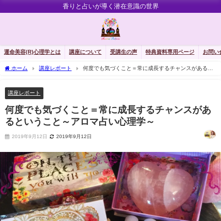
香りと占いが導く潜在意識の世界
運命美容(R)心理学とは
講座について
受講生の声
特典資料専用ページ
お問い
ホーム
講座レポート
何度でも気づくこと＝常に成長するチャンスがあると
いうこと～アロマ占い心理学～
講座レポート
何度でも気づくこと＝常に成長するチャンスがあ
るということ～アロマ占い心理学～
2019年9月12日
2019年9月12日