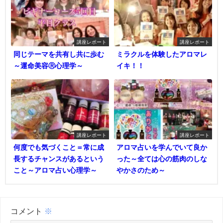
講座レポート
講座レポート
同じテーマを共有し共に歩む
ミラクルを体験したアロマレ
～運命美容Ⓡ心理学～
イキ！！
講座レポート
講座レポート
何度でも気づくこと＝常に成
アロマ占いを学んでいて良か
長するチャンスがあるという
った～全ては心の筋肉のしな
こと～アロマ占い心理学～
やかさのため～
コメント
※