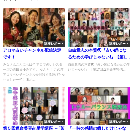
講座レポート
講座レポート
アロマ占いチャンネル配信決定
自由意志の本質🌏『占い師にな
です！
るための学びじゃない❗️』【第17
回🔮運命美容(R)占星学講座】
みなさんこんにちは^^ アロマ占いシスタ
自由意志の本質🌏『占い師になるための学
ーズの吉田まゆみです。 なんと！ この度
びじゃない❗️』 【第17回🔮運命美容(R...
アロマ占いチャンネルを開設する運びとな
りましたー^^！ 私も...
講座レポート
講座レポート
第５回運命美容占星学講座 ～｢苦
「一時の感情の癒しだけじゃな