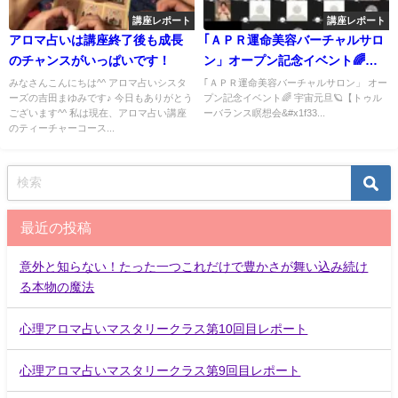
講座レポート
講座レポート
アロマ占いは講座終了後も成長
｢ＡＰＲ運命美容バーチャルサロ
のチャンスがいっぱいです！
ン」オープン記念イベント🌈宇
宙元旦🪐【トゥルーバランス瞑
みなさんこんにちは^^ アロマ占いシスタ
｢ＡＰＲ運命美容バーチャルサロン」 オー
ーズの吉田まゆみです♪ 今日もありがとう
プン記念イベント🌈 宇宙元旦🪐【トゥル
想会🌼✨】
ございます^^ 私は現在、アロマ占い講座
ーバランス瞑想会&#x1f33...
のティーチャーコース...
最近の投稿
意外と知らない！たった一つこれだけで豊かさが舞い込み続け
る本物の魔法
心理アロマ占いマスタリークラス第10回目レポート
心理アロマ占いマスタリークラス第9回目レポート