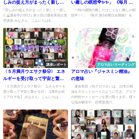
しみの捉え方がまったく新しく
い癒しの瞑想🌹✨✨」 《毎月 第3
一変した🔮運命学の学び｣～
水曜日🌼開催》 ⚜️運命美容家の
｢苦しみの捉え方がまったく新しく一変し
「一時の感情の癒しだけじゃない癒しの瞑
た🔮運命学の学び｣ 第５回🌙運命美容占星
想🌹✨✨」 《毎月 第3水曜日🌼開催》 &...
KANAE先生によるスペシャルレ
学講座 みなさん、こんにちは&...
クチャー🌟 真の自己と調和する
【🌈🧘‍トゥルーバランス瞑想
会】
講座レポート
アロマ占いリーディング
〈５月満月ウエサク祭🌝〉 エネ
アロマ占い『ジャスミン精油』
ルギーを受け取って宇宙と繋が
の意味
る日✨ 【満月お祈りアロマ会】
〈５月満月ウエサク祭🌝〉 エネルギーを
運命美容（R)アロマ占いは、22本の精
受け取って宇宙と繋がる日✨ 【満月お祈
油をタロットカードのように引き、アロマ
りアロマ会】 みなさん、こんにちは...
の特性やメッセージを受け取ります。様々
な悩み解決や、目標達成の...