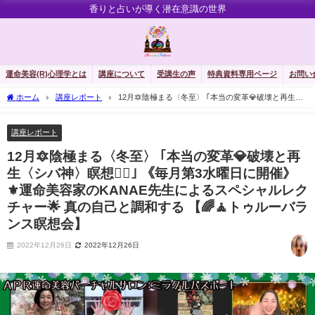
香りと占いが導く潜在意識の世界
運命美容(R)心理学とは
講座について
受講生の声
特典資料専用ページ
お問い
ホーム
講座レポート
12月🔯陰極まる〈冬至〉 ｢本当の変革💎破壊と再生
〈シバ神〉瞑想🧘‍♀｣ 《毎月第3水曜日に開催》 ⚜️運命美容家のKANAE先生によるスペ
シャルレクチャー🌟 真の自己と調和する 【🌈🧘‍トゥルーバランス瞑想会】
講座レポート
12月🔯陰極まる〈冬至〉 ｢本当の変革💎破壊と再
生〈シバ神〉瞑想🧘‍♀｣ 《毎月第3水曜日に開催》
⚜️運命美容家のKANAE先生によるスペシャルレク
チャー🌟 真の自己と調和する 【🌈🧘‍トゥルーバラ
ンス瞑想会】
2022年12月26日
2022年12月26日