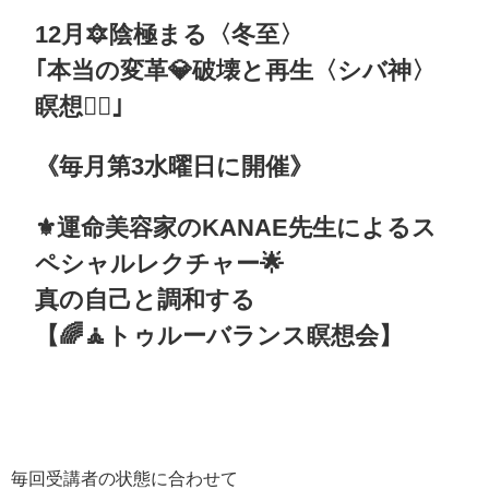
12月🔯陰極まる〈冬至〉
｢本当の変革💎破壊と再生〈シバ神〉
瞑想🧘‍♀｣
《毎月第3水曜日に開催》
⚜️運命美容家のKANAE先生によるス
ペシャルレクチャー🌟
真の自己と調和する
【🌈🧘‍トゥルーバランス瞑想会】
毎回受講者の状態に合わせて