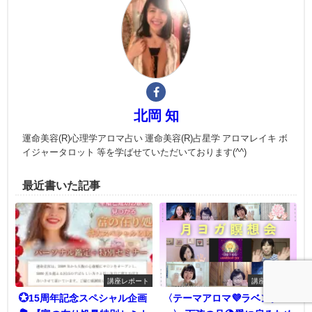
北岡 知
運命美容(R)心理学アロマ占い 運命美容(R)占星学 アロマレイキ ボ
イジャータロット 等を学ばせていただいております(^^)
最近書いた記事
講座レポート
講座レポート
💮15周年記念スペシャル企画
〈テーマアロマ💜ラベンダ