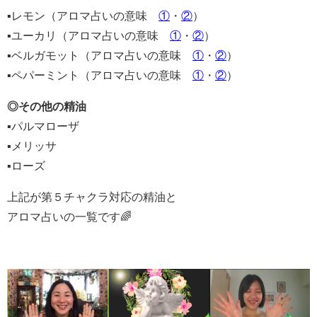
▪️レモン（アロマ占いの意味
①
・
②
）
▪️ユーカリ（アロマ占いの意味
①
・
②
）
▪️ベルガモット（アロマ占いの意味
①
・
②
）
▪️ペパーミント（アロマ占いの意味
①
・
②
）
◎その他の精油
▪️パルマローザ
▪️メリッサ
▪️ローズ
上記が第５チャクラ対応の精油と
アロマ占いの一覧です🌈