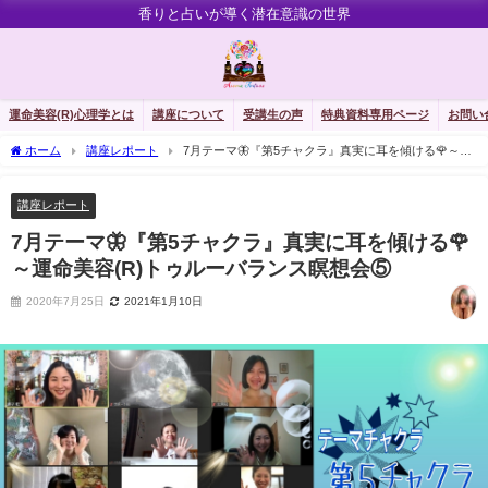
香りと占いが導く潜在意識の世界
運命美容(R)心理学とは
講座について
受講生の声
特典資料専用ページ
お問い
ホーム
講座レポート
7月テーマ🦋『第5チャクラ』真実に耳を傾ける🌹～運
命美容(R)トゥルーバランス瞑想会⑤
講座レポート
7月テーマ🦋『第5チャクラ』真実に耳を傾ける🌹
～運命美容(R)トゥルーバランス瞑想会⑤
2020年7月25日
2021年1月10日