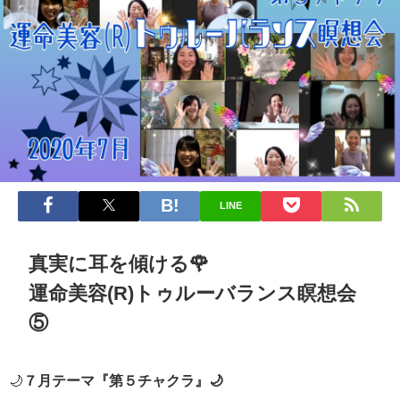
LINE
真実に耳を傾ける🌹
運命美容(R)トゥルーバランス瞑想会
⑤
🌙
７月テーマ『第５チャクラ』🌙