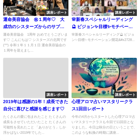
講座レポート
講座レポート
運命美容協会 ㊗１周年♡ 大
🌸新春スペシャルリーディング
成功のシスターズからのサプラ
🔮 ビジョン✨目標✨モチベーシ
イズ！！
ョン開花✨開運行動✨ インド占
運命美容協会 1周年 おめでとうございま
🌸新春スペシャルリーディング🔮 ビジョ
す♡ こんにちは♡ シスターズの北岡です
ン✨目標✨モチベーション開花&#x2728...
星術の解説やコーチングなど盛
(^^) 令和１年１１月１日 運命美容協会の
りだくさん🎉 《毎月 第2火曜日
１周年を迎えまし...
に開催》 ⚜️運命美容家のKANAE
先生によるスペシャルレクチャ
ー🌟 🔮アロマ占い・タロット・
占星術 【占いナイトカフェ☕🔯
✨】
講座レポート
講座レポート
2019年は感謝の1年！成長できた
心理アロマ占いマスタリークラ
自分に喜びと感謝を感じます♡
ス1回目レポート
たくさんの愛に包まれたこと たくさんの
今年の4月からスタートした心理アロマ占
成長をさせていただいたこと たくさんの
いマスタリークラスも今回で11回目とな
可能性を見れたこと 「ありがとう」しか
りました。今日は秋分の日ということで、
浮かばない2019年でした...
このような転換の時期に講座...