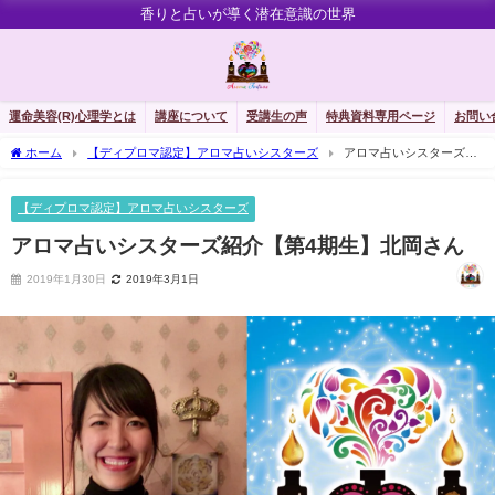
香りと占いが導く潜在意識の世界
運命美容(R)心理学とは
講座について
受講生の声
特典資料専用ページ
お問い
ホーム
【ディプロマ認定】アロマ占いシスターズ
アロマ占いシスターズ紹
介【第4期生】北岡さん
【ディプロマ認定】アロマ占いシスターズ
アロマ占いシスターズ紹介【第4期生】北岡さん
2019年1月30日
2019年3月1日