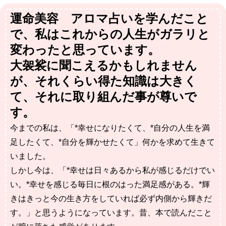
運命美容®アロマ占いを学んだこと
で、私はこれからの人生がガラリと
変わったと思っています。
大袈裟に聞こえるかもしれません
が、それくらい得た知識は大きく
て、それに取り組んだ事が尊いで
す。
今までの私は、「
*幸せになりたくて、
*自分の人生を満
足したくて、
*自分を輝かせたくて」
何かを求めて生きて
いました。
しかし今は、「
*幸せは日々あるから
私が感じるだけでい
い。
*幸せを感じる毎日に
根のはった満足感がある。
*輝
きはきっと
今の生き方をしていれば
必ず内側から輝きだ
す。」
と思うようになっています。
昔、本で読んだこと