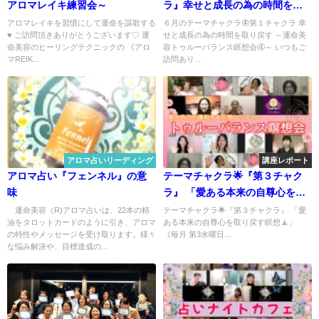
アロマレイキ練習会～
ラ』幸せと成長の為の時間を取
り戻す～運命美容トゥルーバラ
アロマレイキを習慣にして運命を謳歌する
６月のテーマチャクラ🦋第１チャクラ 幸
♥ ご訪問頂きありがとうございます♡ 運
せと成長の為の時間を取り戻す ～運命美
ンス瞑想会④～
命美容のヒーリングテクニックの 《アロ
容トゥルーバランス瞑想会④～ いつもご
マREIK...
訪問あり...
アロマ占いリーディング
講座レポート
アロマ占い『フェンネル』の意
テーマチャクラ🌟『第３チャク
味
ラ』 「愛ある本来の自尊心を取
り戻す瞑想🧘‍」 《毎月 第3水曜
運命美容（R)アロマ占いは、22本の精
テーマチャクラ🌟『第３チャクラ』 「愛
油をタロットカードのように引き、アロマ
ある本来の自尊心を取り戻す瞑想🧘‍」
日🌼開催》 ⚜️運命美容家の
の特性やメッセージを受け取ります。様々
《毎月 第3水曜日...
KANAE先生によるスペシャルレ
な悩み解決や、目標達成の...
クチャー🌟 真の自己と調和する
【🌈🧘‍トゥルーバランス瞑想
会】